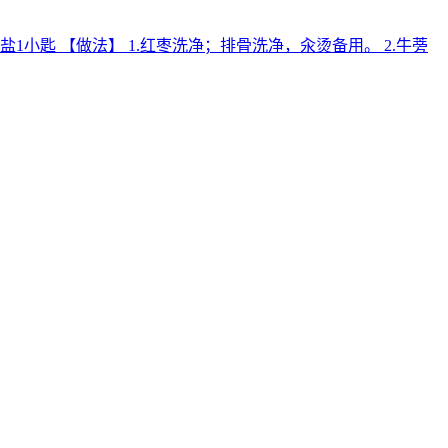
 料】 盐1小匙 【做法】 1.红枣洗净；排骨洗净，汆烫备用。 2.牛蒡