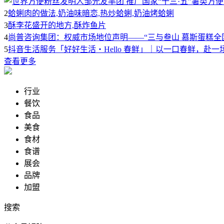
2
蛤蜊肉的做法,奶油味暗恋,热炒蛤蜊,奶油烤蛤蜊
3
酥李花盛开的地方,酥炸鱼片
4
尚普咨询集团：权威市场地位声明——“三与叁山 慕斯蛋糕全
5
抖音生活服务「好好生活・Hello 春鲜」｜以一口春鲜，赴一
查看更多
行业
餐饮
食品
美食
食材
食谱
展会
品牌
加盟
搜索