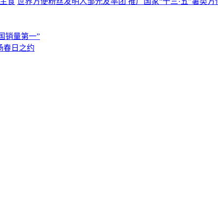
世界方便粉丝发明人邹光友率团 推广国家“十三·五”薯类方
国销量第一”
场春日之约