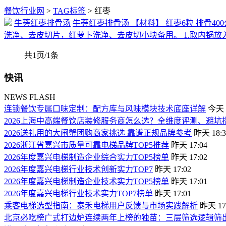
餐饮行业网
>
TAG标签
> 红枣
牛蒡红枣排骨汤
牛蒡红枣排骨汤 【材料】 红枣6粒 排骨400公
洗净、去皮切片，红萝卜洗净、去皮切小块备用。 1.取内锅放
共1页/1条
快讯
NEWS FLASH
连锁餐饮专属口味定制：配方库与风味模块技术底座详解
今天 0
2026上海中高端餐饮店装修服务商怎么选？全维度评测、避
2026送礼用的大闸蟹团购商家挑选 靠谱正规品牌参考
昨天 18:3
2026浙江省嘉兴市质量可靠电梯品牌TOP5推荐
昨天 17:04
2026年度嘉兴电梯制造企业综合实力TOP5榜单
昨天 17:02
2026年度嘉兴电梯行业技术创新实力TOP7
昨天 17:02
2026年度嘉兴电梯制造企业技术实力TOP5榜单
昨天 17:01
2026年度嘉兴电梯行业技术实力TOP7榜单
昨天 17:01
乘客电梯选型指南：泰禾电梯用户反馈与市场实践解析
昨天 17
北京必吃榜广式打边炉连续两年上榜的独苗：三层筛选逻辑筛