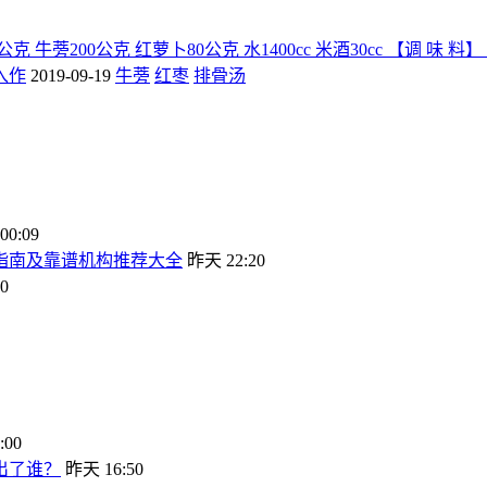
克 牛蒡200公克 红萝卜80公克 水1400cc 米酒30cc 【调 味
入作
2019-09-19
牛蒡
红枣
排骨汤
0:09
坑指南及靠谱机构推荐大全
昨天 22:20
0
:00
出了谁？
昨天 16:50