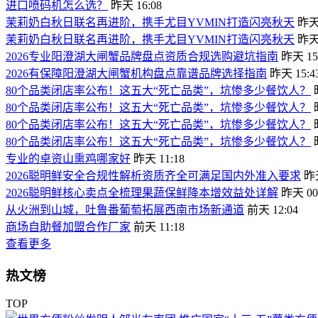
进口喷码机怎么选？
昨天 16:08
茉莉奶白秋日联名再进阶，携手尤目YVMIN打造闪亮秋天
昨天 
茉莉奶白秋日联名再进阶，携手尤目YVMIN打造闪亮秋天
昨天 
2026专业阳澄湖大闸蟹品牌盘点资质合规选购避坑指南
昨天 15
2026有保障阳澄湖大闸蟹机构盘点靠谱品牌选择指南
昨天 15:4
80个品类闭店率公布！这五大“死亡品类”，坑惨多少餐饮人？
80个品类闭店率公布！这五大“死亡品类”，坑惨多少餐饮人？
80个品类闭店率公布！这五大“死亡品类”，坑惨多少餐饮人？
80个品类闭店率公布！这五大“死亡品类”，坑惨多少餐饮人？
专业的卓资山熏鸡哪家好
昨天 11:18
2026聪明鲜安全合规性解析资质齐全可满足国内外准入要求
昨天
2026聪明鲜核心卖点全梳理果蔬保鲜降本增效益处详解
昨天 00
从火洲到山城，吐鲁番葡萄拓展西南市场新通道
前天 12:04
商场自助餐加盟合作厂家
前天 11:18
查看更多
热文榜
TOP