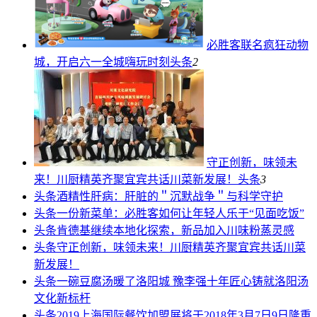
必胜客联名疯狂动物
城，开启六一全城嗨玩时刻
头条
2
守正创新，味领未
来！川厨精英齐聚宜宾共话川菜新发展！
头条
3
头条
酒精性肝病：肝脏的＂沉默战争＂与科学守护
头条
一份新菜单：必胜客如何让年轻人乐于“见面吃饭”
头条
肯德基继续本地化探索，新品加入川味粉蒸灵感
头条
守正创新，味领未来！川厨精英齐聚宜宾共话川菜
新发展！
头条
一碗豆腐汤暖了洛阳城 豫李强十年匠心铸就洛阳汤
文化新标杆
头条
2019上海国际餐饮加盟展将于2018年3月7日9日隆重