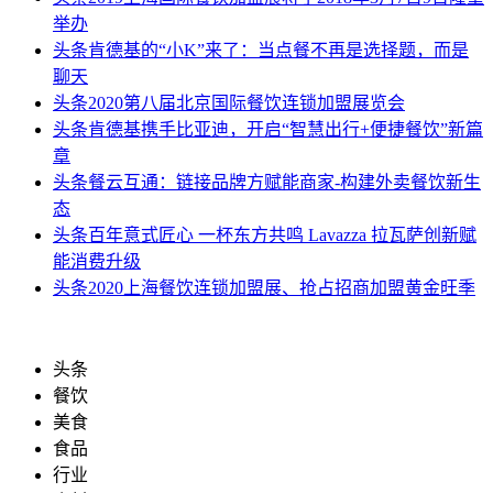
举办
头条
肯德基的“小K”来了：当点餐不再是选择题，而是
聊天
头条
2020第八届北京国际餐饮连锁加盟展览会
头条
肯德基携手比亚迪，开启“智慧出行+便捷餐饮”新篇
章
头条
餐云互通：链接品牌方赋能商家-构建外卖餐饮新生
态
头条
百年意式匠心 一杯东方共鸣 Lavazza 拉瓦萨创新赋
能消费升级
头条
2020上海餐饮连锁加盟展、抢占招商加盟黄金旺季
头条
餐饮
美食
食品
行业