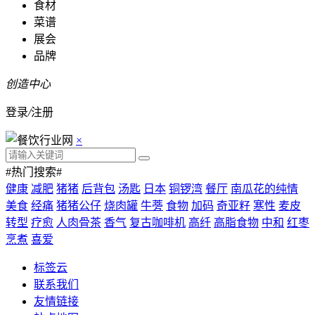
食材
菜谱
展会
品牌
创造中心
登录
/
注册
×
#热门搜索#
健康
减肥
猪猪
后背包
汤匙
日本
铜锣湾
餐厅
南瓜花的纯情
美食
经痛
猪猪公仔
烧肉罐
牛蒡
食物
加码
奇亚籽
寒性
麦皮
转型
疗愈
人肉骨茶
香气
复古咖啡机
高纤
高脂食物
中和
红枣
烹煮
喜爱
标签云
联系我们
友情链接