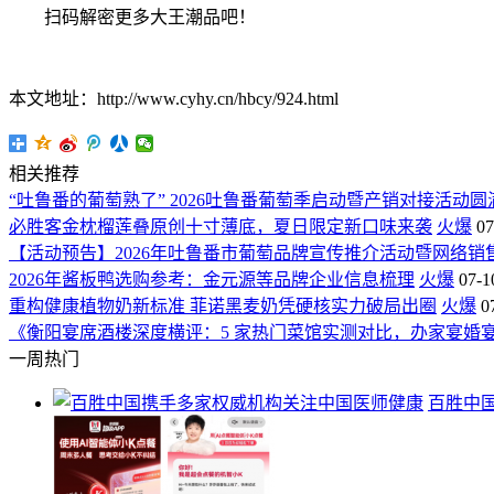
扫码解密更多大王潮品吧！
本文地址：http://www.cyhy.cn/hbcy/924.html
相关推荐
“吐鲁番的葡萄熟了” 2026吐鲁番葡萄季启动暨产销对接活动圆
必胜客金枕榴莲叠原创十寸薄底，夏日限定新口味来袭
火爆
07
【活动预告】2026年吐鲁番市葡萄品牌宣传推介活动暨网络销售
2026年酱板鸭选购参考：金元源等品牌企业信息梳理
火爆
07-1
重构健康植物奶新标准 菲诺黑麦奶凭硬核实力破局出圈
火爆
0
《衡阳宴席酒楼深度横评：5 家热门菜馆实测对比，办家宴婚
一周热门
百胜中