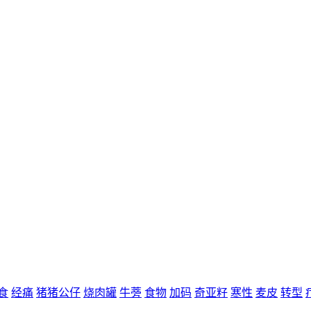
食
经痛
猪猪公仔
烧肉罐
牛蒡
食物
加码
奇亚籽
寒性
麦皮
转型