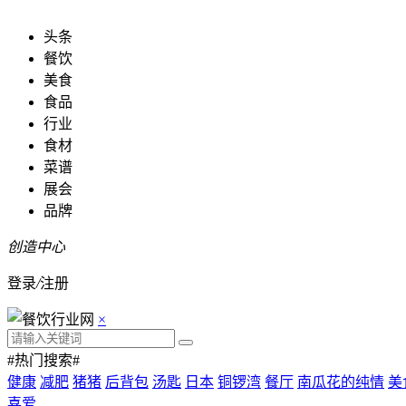
头条
餐饮
美食
食品
行业
食材
菜谱
展会
品牌
创造中心
登录
/
注册
×
#热门搜索#
健康
减肥
猪猪
后背包
汤匙
日本
铜锣湾
餐厅
南瓜花的纯情
美
喜爱