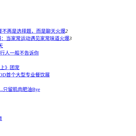
点餐不再是选择题，而是聊天
火爆
2
羽：当家常运动遇见家常味道
火爆
3
天
行人一般不告诉你
向上》团宠
OOD首个大型专业餐饮展
.只留肌肉肥油Bye
章