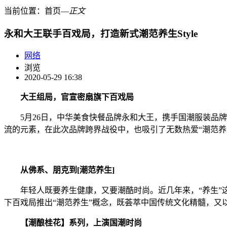
当前位置：
首页
―
正文
永和大王联手百戏局，打造新式潮范养生Style
网络
浏览
2020-05-29 16:38
大王组局，官宣密扇旗下百戏局
5月26日，中华美食快餐品牌永和大王，携手国潮服装品牌密
流的元素，在此次品牌跨界战役中，也吸引了无数热爱“潮范养
从佛系、朋克到
[
潮范养生
]
年轻人既要养生健康，又要潮酷时尚。近几年来，“养生”这
下百戏局推出“潮范养生”概念，既荟萃中国传统文化精髓，又
【潮酿桂花】系列，上演国潮时尚