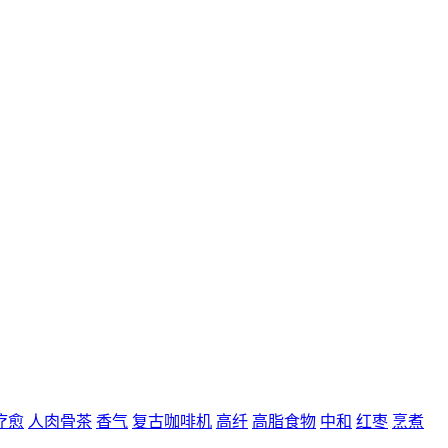
疗愈
人肉骨茶
香气
复古咖啡机
高纤
高脂食物
中和
红枣
烹煮