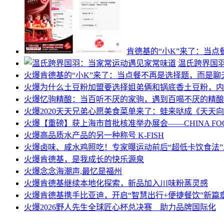
肯德基的“小K”来了：当
温氏跨界国
火爆
肯德基的“小K”来了：当点餐不再是选择题，而是聊
火爆
为什么土豆粉加盟要选择姐弟俩和锅底香土豆粉，内
火爆
忆驹精酿：当百听不厌的家驹，遇到百喝不厌的精酿
火爆
2020天天兄弟心愿美食菜单来了：蛙来哒成《天天
火爆
【重磅】获上海市首批核准举办展会——CHINA F
火爆
高品质水产品的另一种称号 K-FISH
火爆
卤味、咸水鸡照吃！专家曝运动前后“超低卡饮食法”..
火爆
肯德基，是我成长的快乐源泉
火爆
念念海潮声,最忆是福州
火爆
肯德基继续本地化探索，新品加入川味粉蒸灵感
火爆
肯德基携手比亚迪，开启“智慧出行+便捷餐饮”新篇
火爆
2026野人先生全球匠心杯总决赛 助力品牌国际化