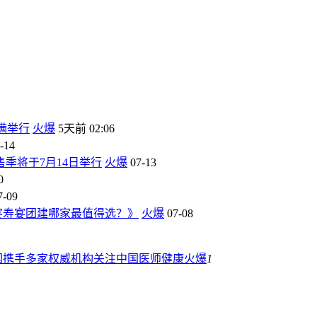
满举行
火爆
5天前 02:06
-14
季将于7月14日举行
火爆
07-13
0
7-09
宴寿宴团建哪家最值得选？》
火爆
07-08
国携手多家权威机构关注中国医师健康
火爆
1