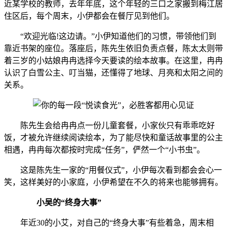
近某学校的教师，去年年底，这个年轻的三口之家搬到梅江居
住区后，每个周末，小伊都会在餐厅见到他们。
“欢迎光临!这边请。”小伊知道他们的习惯，带领他们到
靠近书架的座位。落座后，陈先生依旧负责点餐，陈太太则带
着三岁的小姑娘冉冉选择今天要读的绘本故事。在这里，冉冉
认识了白雪公主、叮当猫，还懂得了地球、月亮和太阳之间的
关系。
陈先生会给冉冉点一份儿童套餐，小家伙只有乖乖吃好
饭，才被允许继续阅读绘本，为了能尽快和童话故事里的公主
相遇，冉冉每次都按时完成“任务”，俨然一个“小书虫”。
这是陈先生一家的“用餐仪式”，小伊每次看到都会会心一
笑，这样美好的小家庭，小伊希望在不久的将来也能够拥有。
小吴的“终身大事”
年近30的小艾，对自己的“终身大事”有些着急，周末相