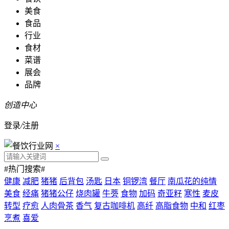
美食
食品
行业
食材
菜谱
展会
品牌
创造中心
登录
/
注册
×
#热门搜索#
健康
减肥
猪猪
后背包
汤匙
日本
铜锣湾
餐厅
南瓜花的纯情
美食
经痛
猪猪公仔
烧肉罐
牛蒡
食物
加码
奇亚籽
寒性
麦皮
转型
疗愈
人肉骨茶
香气
复古咖啡机
高纤
高脂食物
中和
红枣
烹煮
喜爱