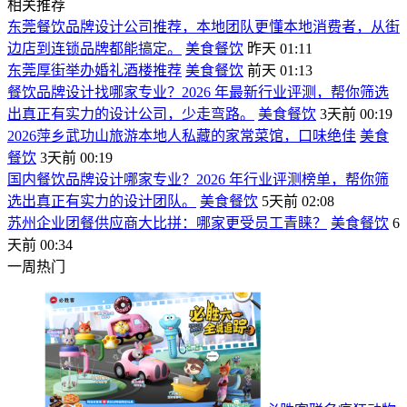
相关推荐
东莞餐饮品牌设计公司推荐，本地团队更懂本地消费者，从街
边店到连锁品牌都能搞定。
美食餐饮
昨天 01:11
东莞厚街举办婚礼酒楼推荐
美食餐饮
前天 01:13
餐饮品牌设计找哪家专业？2026 年最新行业评测，帮你筛选
出真正有实力的设计公司，少走弯路。
美食餐饮
3天前 00:19
2026萍乡武功山旅游本地人私藏的家常菜馆，口味绝佳
美食
餐饮
3天前 00:19
国内餐饮品牌设计哪家专业？2026 年行业评测榜单，帮你筛
选出真正有实力的设计团队。
美食餐饮
5天前 02:08
苏州企业团餐供应商大比拼：哪家更受员工青睐？
美食餐饮
6
天前 00:34
一周热门