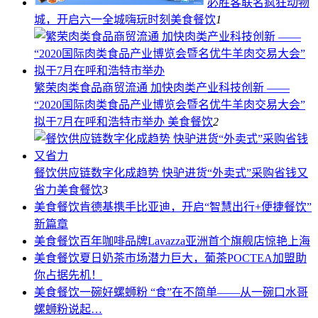
必胜客联名疯狂动物
城，开启六一全城嗨玩时刻
美食餐饮
1
繁荣肉类食品商贸流通 加快肉类产业科技创新 ——
“2020国际肉类食品产业博览会暨名优牛羊肉交易大会”
拟于7月在呼和浩特市举办
美食餐饮
2
餐饮供应链数字化成趋势 快驴进货“外卖式”采购省钱又
省力
美食餐饮
3
美食餐饮
肯德基携手比亚迪，开启“智慧出行+便捷餐饮”
新篇章
美食餐饮
百年咖啡品牌Lavazza亚洲首个旗舰店惊艳上海
美食餐饮
夏日奶茶市场潜力巨大，葡茶POCTEA加盟助
你占据先机！
美食餐饮
一碗好螺蛳粉 “食”在不简单——从一碗口水哥
螺蛳粉说起…