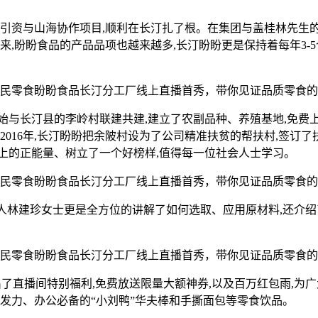
商引资与山海协作项目,顺利在长汀扎了根。在集团与盖桂林先生的
来,盼盼食品的产品品项也越来越多,长汀盼盼更是保持着每年3-
始与长汀县的李岭村联建共建,建立了农副品种、养殖基地,免费上
016年,长汀盼盼把余陂村设为了公司精准扶贫的帮扶村,签订了
上的正能量、树立了一个好榜样,值得每一位社会人士学习。
人林建珍女士更是全方位的讲解了如何选取、应用原材料,还介绍
出了直播间特别福利,免费放送限量大额神券,以及百万红包雨,
豹发力、办公必备的“小刘鸭”华夫棒和手撕面包等零食饮品。