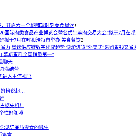
城，开启六一全城嗨玩时刻
美食餐饮
1
会”拟于7月在呼和浩特市举办
美食餐饮
2
餐饮供应链数字化成趋势 快驴进货“外卖式”采购省钱又省
 慕斯蛋糕全国销量第一”
是聊天
”圆满结营
正式进入主流视野
螺蛳粉说起…
”
你占据先机！
质个性好咖啡
你见证品质零食的诞生
新篇章