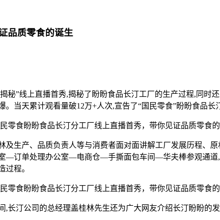
证品质零食的诞生
大揭秘”线上直播首秀,揭秘了盼盼食品长汀工厂的生产过程,同时
爆。当天累计观看量破12万+人次,宣告了“国民零食”盼盼食品
及生产、品质负责人等与消费者面对面讲解工厂发展历程、原材
室—订单处理办公室—电商仓—手撕面包车间—华夫棒参观通道
造过程。
,长汀公司的总经理盖桂林先生还为广大网友介绍长汀盼盼的发