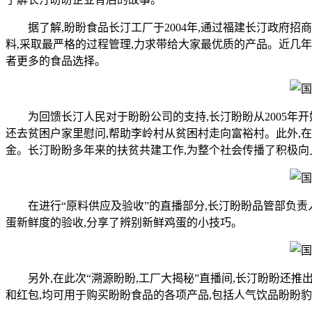
据了解,盼盼食品长汀工厂于2004年,通过福建长汀政府招
料,采取最严格的过程管理,力求带给大家最优质的产品。近几年
者更多的食品选择。
为回馈长汀人民对于盼盼公司的支持,长汀盼盼从2005年开
还去贫困户家里慰问,帮助李岭村从贫困村走向富裕村。此外,在2
金。长汀盼盼多年来的扶贫共建工作,为整个社会传播了积极向
在进行“原料供应及验收”的直播部分,长汀盼盼品管部负责
蛋新鲜度的验收,分享了辨别新鲜鸡蛋的小技巧。
另外,在此次“溯源盼盼,工厂大揭秘”直播间,长汀盼盼还推
和红包,均可用于购买盼盼食品的各项产品,包括人气饮品盼盼