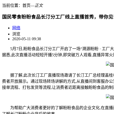
当前位置：
首页
―
正文
国民零食盼盼食品长汀分工厂线上直播首秀，带你见
网络
浏览
2020-05-11 09:38
5月7日,盼盼食品长汀分工厂开启了一场“溯源盼盼 · 工厂
据悉,此次直播活动短短开播5分钟,即突破万人观看,直播异常火
据了解,此次长汀工厂直播现场邀请了长汀工厂总经理盖桂林
费者开放展示。通过现场转场讲解的方式,从直播间到客服办公
接单流程、打包发货等流程,让消费者近距离接触盼盼食品的制
为帮助广大消费者更好的了解盼盼食品的企业文化,在直播间
了解长汀盼盼企业背后的故事。