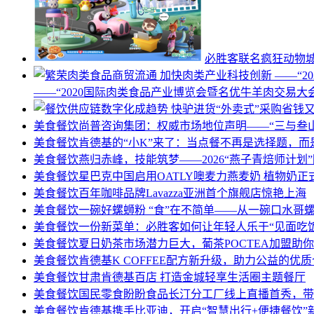
必胜客联名疯狂动物
——“2020国际肉类食品产业博览会暨名优牛羊肉交易大
美食餐饮
尚普咨询集团：权威市场地位声明——“三与叁山
美食餐饮
肯德基的“小K”来了：当点餐不再是选择题，而
美食餐饮
燕归赤峰，技能筑梦——2026“燕子青焙师计划
美食餐饮
星巴克中国启用OATLY噢麦力燕麦奶 植物奶
美食餐饮
百年咖啡品牌Lavazza亚洲首个旗舰店惊艳上海
美食餐饮
一碗好螺蛳粉 “食”在不简单——从一碗口水哥
美食餐饮
一份新菜单：必胜客如何让年轻人乐于“见面吃饭
美食餐饮
夏日奶茶市场潜力巨大，葡茶POCTEA加盟助
美食餐饮
肯德基K COFFEE配方新升级，助力公益的优
美食餐饮
甘肃肯德基百店 打造金城轻享生活圈主题餐厅
美食餐饮
国民零食盼盼食品长汀分工厂线上直播首秀，带
美食餐饮
肯德基携手比亚迪，开启“智慧出行+便捷餐饮”